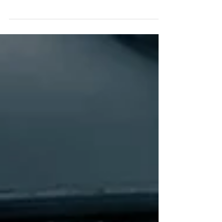
Após voltar da maternidade com a esposa e
seus gêmeos recém- chegados, o escritor
americano Anthony Doerr descobriu que
recebeu um ...