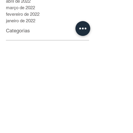
abril de 2022
março de 2022
fevereiro de 2022
janeiro de 2022
Categorias
Vida de Bike
(40)
40 posts
Cidadania
(230)
230 posts
Gente Pro Coletivo
(70)
70 posts
Modais
(199)
199 posts
Roteiros
(53)
53 posts
Crônicas Cariocas
(9)
9 posts
Comportamento
(2)
2 posts
Clima
(1)
1 post
Facebook