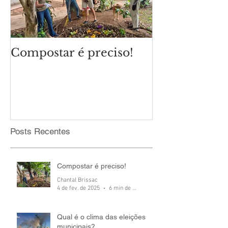
Compostar é preciso!
Qual é o cli
eleições mun
Posts Recentes
Compostar é preciso!
Chantal Brissac
4 de fev. de 2025
6 min de leitura
Qual é o clima das eleições
municipais?