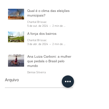
Qual é o clima das eleições
municipais?
Chantal Brissac
5 de out. de 2024
2 min de leitura
A força dos bairros
Chantal Brissac
3 de abr. de 2024
2 min de leitura
Ana Luiza Carboni: a mulher
que pedala o Brasil pelo
mundo
Denise Silveira
6 de jul. de 2022
5 min de leitura
Arquivo
fevereiro de 2025
outubro de 2024
abril de 2024