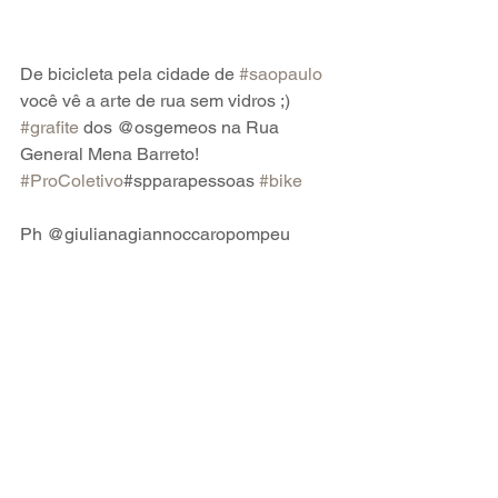
De bicicleta pela cidade de 
#saopaulo
você vê a arte de rua sem vidros ;) 
#grafite
 dos @osgemeos na Rua 
General Mena Barreto! 
#ProColetivo
#spparapessoas 
#bike
Ph @giulianagiannoccaropompeu