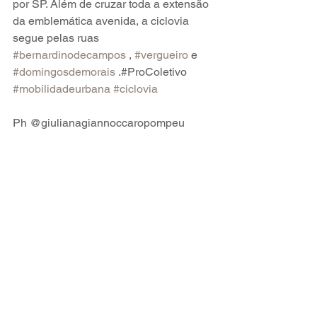
por SP. Além de cruzar toda a extensão 
da emblemática avenida, a ciclovia 
segue pelas ruas 
#bernardinodecampos
 , 
#vergueiro
 e 
#domingosdemorais
 .#ProColetivo 
#mobilidadeurbana
#ciclovia
Ph @giulianagiannoccaropompeu