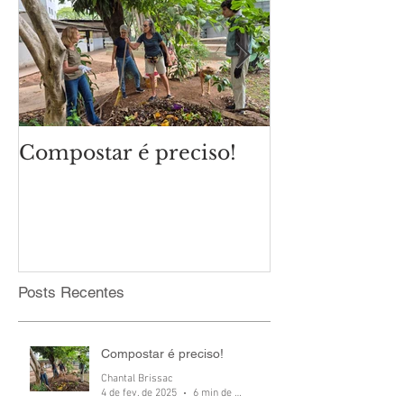
Compostar é preciso!
Qual é o cli
eleições mun
Posts Recentes
Compostar é preciso!
Chantal Brissac
4 de fev. de 2025
6 min de leitura