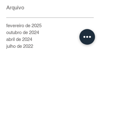
6 de jul. de 2022
5 min de leitura
Arquivo
fevereiro de 2025
outubro de 2024
abril de 2024
julho de 2022
junho de 2022
maio de 2022
abril de 2022
março de 2022
fevereiro de 2022
janeiro de 2022
Categorias
Vida de Bike
(40)
40 posts
Cidadania
(230)
230 posts
Gente Pro Coletivo
(70)
70 posts
Modais
(199)
199 posts