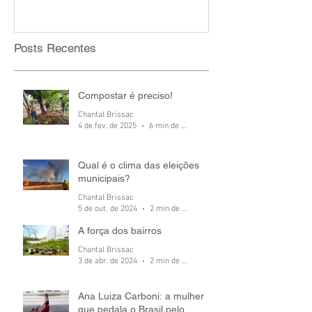
Posts Recentes
Compostar é preciso!
Chantal Brissac
4 de fev. de 2025
6 min de leitura
Qual é o clima das eleições
municipais?
Chantal Brissac
5 de out. de 2024
2 min de leitura
A força dos bairros
Chantal Brissac
3 de abr. de 2024
2 min de leitura
Ana Luiza Carboni: a mulher
que pedala o Brasil pelo