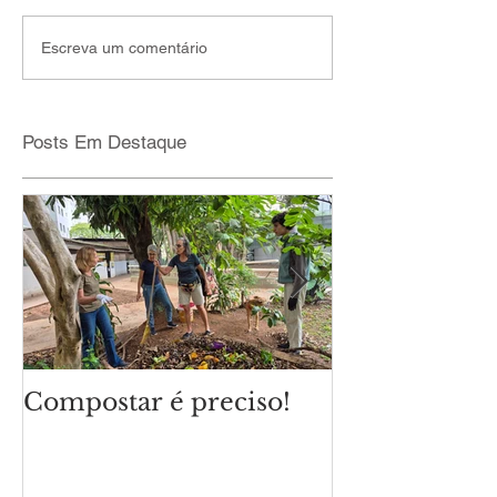
Escreva um comentário
Posts Em Destaque
Compostar é preciso!
Qual é o cli
eleições mun