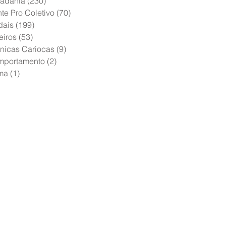
adania
(230)
230 posts
te Pro Coletivo
(70)
70 posts
dais
(199)
199 posts
eiros
(53)
53 posts
nicas Cariocas
(9)
9 posts
mportamento
(2)
2 posts
ma
(1)
1 post