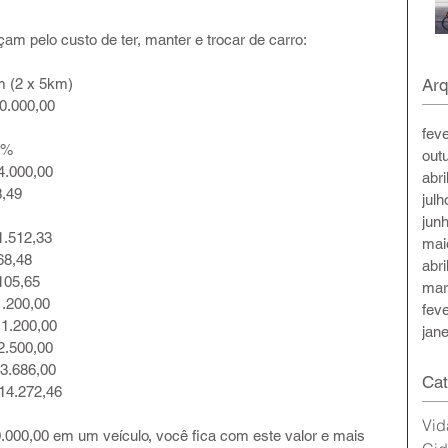
 pelo custo de ter, manter e trocar de carro:
 km (2 x 5km)
Arq
R$ 50.000,00
fev
00%
out
$ 4.000,00
abri
 3,49
jul
jun
$ 1.512,33
mai
$ 68,48
abri
$ 105,65
mar
R$ 1.200,00
fev
R$ 1.200,00
jan
R$ 2.500,00
$ 3.686,00
Cat
R$ 14.272,46
Vid
.000,00 em um veículo, você fica com este valor e mais 