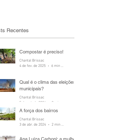
ts Recentes
Compostar é preciso!
Chantal Brissac
4 de fev. de 2025
6 min de leitura
Qual é o clima das eleições
municipais?
Chantal Brissac
5 de out. de 2024
2 min de leitura
A força dos bairros
Chantal Brissac
3 de abr. de 2024
2 min de leitura
Ana Luiza Carboni: a mulher