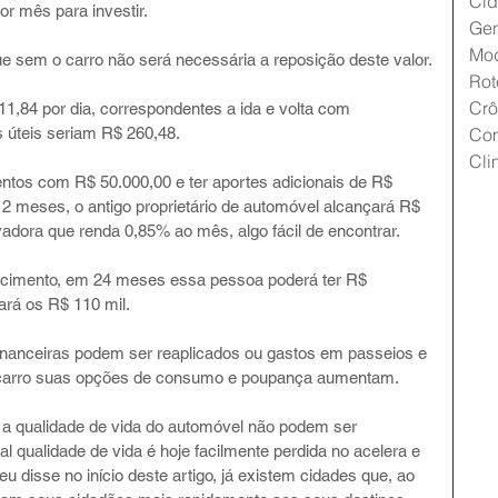
Cid
r mês para investir.
Gen
Mo
ue sem o carro não será necessária a reposição deste valor.
Rot
Crô
1,84 por dia, correspondentes a ida e volta com 
s úteis seriam R$ 260,48.
Co
Cli
mentos com R$ 50.000,00 e ter aportes adicionais de R$ 
 12 meses, o antigo proprietário de automóvel alcançará R$ 
dora que renda 0,85% ao mês, algo fácil de encontrar.
ecimento, em 24 meses essa pessoa poderá ter R$ 
ará os R$ 110 mil.
inanceiras podem ser reaplicados ou gastos em passeios e 
o carro suas opções de consumo e poupança aumentam.
e a qualidade de vida do automóvel não podem ser 
 qualidade de vida é hoje facilmente perdida no acelera e 
 disse no início deste artigo, já existem cidades que, ao 