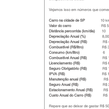
Vejamos isso em números que começam
Carro na cidade de SP  
              10
Valor do carro 
                              
Distância percorrida (km/dia)    
   10
Depreciação Anual (%)   
              8,
Depreciação Anual (R$)  
              R
Combustível (R$/litro)
                   R$
Consumo (km/litro)      
                  6
Combustível Anual (R$)
                R
Licenciamento (R$)  
                     R
Seguro Obrigatório (R$)   
             R
IPVA (R$)
                                      
Manutenção anual (R$)  
                
Seguro Anual (R$)       
                  
Estacionamento Anual (R$) 
          R
Custo Anual do Carro (R$)
            
Repare que ao deixar de gastar R$ 50