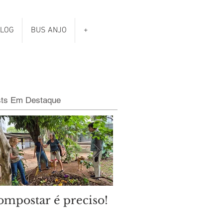
LOG
BUS ANJO
+
sts Em Destaque
ompostar é preciso!
Qual é o clima das
eleições municipais