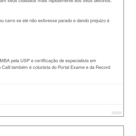
tregam seus cidadãos mais rapidamente aos seus destinos. 
eu carro se ele não estivesse parado e dando prejuízo à 
m MBA pela USP e certificação de especialista em 
Calil também é colunista do Portal Exame e da Record 