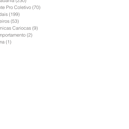
adania
(230)
230 posts
te Pro Coletivo
(70)
70 posts
dais
(199)
199 posts
eiros
(53)
53 posts
nicas Cariocas
(9)
9 posts
mportamento
(2)
2 posts
ma
(1)
1 post