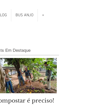
LOG
BUS ANJO
+
sts Em Destaque
ompostar é preciso!
Qual é o clima das
eleições municipais