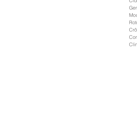
Cid
Gen
Mo
Rot
Crô
Co
Cli