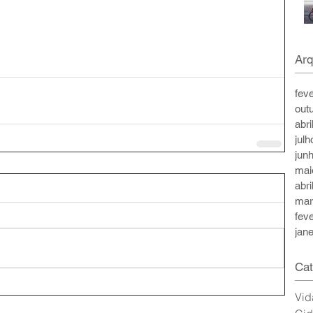
Arq
fev
out
abri
jul
jun
mai
abri
mar
fev
jan
Cat
Vid