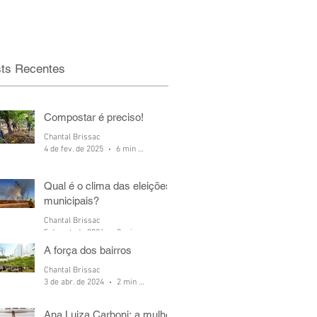
ts Recentes
Compostar é preciso!
Chantal Brissac
4 de fev. de 2025
6 min de leitura
Qual é o clima das eleições
municipais?
Chantal Brissac
5 de out. de 2024
2 min de leitura
A força dos bairros
Chantal Brissac
3 de abr. de 2024
2 min de leitura
Ana Luiza Carboni: a mulher