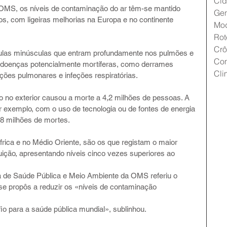
Cid
OMS, os níveis de contaminação do ar têm-se mantido 
Gen
os, com ligeiras melhorias na Europa e no continente 
Mo
Rot
Crô
ulas minúsculas que entram profundamente nos pulmões e 
Co
 doenças potencialmente mortíferas, como derrames 
Cli
ções pulmonares e infeções respiratórias.
 no exterior causou a morte a 4,2 milhões de pessoas. A 
or exemplo, com o uso de tecnologia ou de fontes de energia 
,8 milhões de mortes.
frica e no Médio Oriente, são os que registam o maior 
ção, apresentando níveis cinco vezes superiores ao 
ra de Saúde Pública e Meio Ambiente da OMS referiu o 
se propôs a reduzir os «níveis de contaminação 
io para a saúde pública mundial», sublinhou.