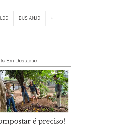
LOG
BUS ANJO
+
sts Em Destaque
ompostar é preciso!
Qual é o clima das
eleições municipais