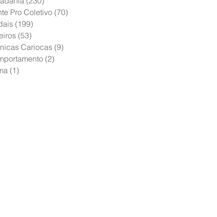
adania
(230)
230 posts
te Pro Coletivo
(70)
70 posts
dais
(199)
199 posts
eiros
(53)
53 posts
nicas Cariocas
(9)
9 posts
mportamento
(2)
2 posts
ma
(1)
1 post