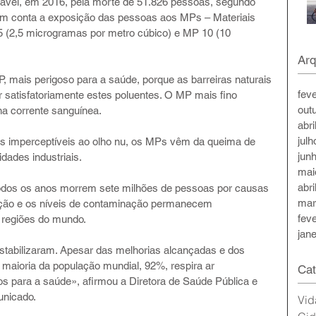
nsável, em 2016, pela morte de 51.826 pessoas, segundo 
a em conta a exposição das pessoas aos MPs – Materiais 
5 (2,5 microgramas por metro cúbico) e MP 10 (10 
Arq
, mais perigoso para a saúde, porque as barreiras naturais 
fev
r satisfatoriamente estes poluentes. O MP mais fino 
out
a corrente sanguínea.
abri
jul
es imperceptíveis ao olho nu, os MPs vêm da queima de 
jun
dades industriais. 
mai
abri
odos os anos morrem sete milhões de pessoas por causas 
mar
ição e os níveis de contaminação permanecem 
fev
 regiões do mundo.
jan
stabilizaram. Apesar das melhorias alcançadas e dos 
 maioria da população mundial, 92%, respira ar 
Cat
s para a saúde», afirmou a Diretora de Saúde Pública e 
unicado.
Vid