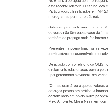
No Brasil, a poluição do ar foi respo
este recente relatório. O estudo lev
Particulados, classificados em MP 2,
microgramas por metro cúbico).
Sabe-se que quanto mais fino for o MP
do corpo não têm capacidade de filtra
também se propaga mais facilmente n
Presentes na poeira fina, muitas vez
combustíveis de automóveis e de ativi
De acordo com o relatório da OMS, t
diretamente relacionadas com a polu
«perigosamente elevados» em várias
"O mais dramático é que os valores e
esforços postos em prática, a imensa
contaminado em níveis muito perigoso
Meio Ambiente, María Neira, em com