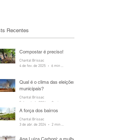
ts Recentes
Compostar é preciso!
Chantal Brissac
4 de fev. de 2025
6 min de leitura
Qual é o clima das eleições
municipais?
Chantal Brissac
5 de out. de 2024
2 min de leitura
A força dos bairros
Chantal Brissac
3 de abr. de 2024
2 min de leitura
Ana Luiza Carboni: a mulher