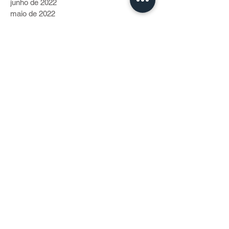
junho de 2022
maio de 2022
abril de 2022
março de 2022
fevereiro de 2022
janeiro de 2022
Categorias
Vida de Bike
(40)
40 posts
Cidadania
(230)
230 posts
Gente Pro Coletivo
(70)
70 posts
Modais
(199)
199 posts
Roteiros
(53)
53 posts
Crônicas Cariocas
(9)
9 posts
Comportamento
(2)
2 posts
Clima
(1)
1 post
Facebook