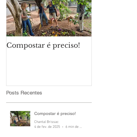
Compostar é preciso!
Qual é o cli
eleições mun
Posts Recentes
Compostar é preciso!
Chantal Brissac
4 de fev. de 2025
6 min de leitura