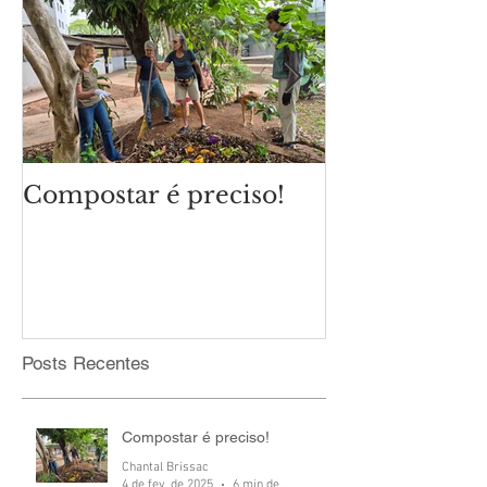
Compostar é preciso!
Qual é o cli
eleições mun
Posts Recentes
Compostar é preciso!
Chantal Brissac
4 de fev. de 2025
6 min de leitura