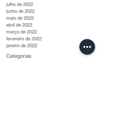
julho de 2022
junho de 2022
maio de 2022
abril de 2022
março de 2022
fevereiro de 2022
janeiro de 2022
Categorias
Vida de Bike
(40)
40 posts
Cidadania
(230)
230 posts
Gente Pro Coletivo
(70)
70 posts
Modais
(199)
199 posts
Roteiros
(53)
53 posts
Crônicas Cariocas
(9)
9 posts
Comportamento
(2)
2 posts
Clima
(1)
1 post