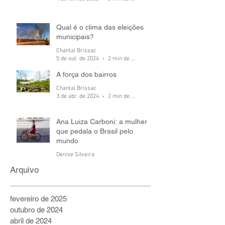
Qual é o clima das eleições
municipais?
Chantal Brissac
5 de out. de 2024
2 min de leitura
A força dos bairros
Chantal Brissac
3 de abr. de 2024
2 min de leitura
Ana Luiza Carboni: a mulher
que pedala o Brasil pelo
mundo
Denise Silveira
6 de jul. de 2022
5 min de leitura
Arquivo
fevereiro de 2025
outubro de 2024
abril de 2024