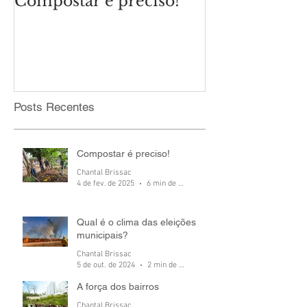
Compostar é preciso!
Qual é o cli
eleições mun
Posts Recentes
Compostar é preciso!
Chantal Brissac
4 de fev. de 2025
6 min de leitura
Qual é o clima das eleições
municipais?
Chantal Brissac
5 de out. de 2024
2 min de leitura
A força dos bairros
Chantal Brissac