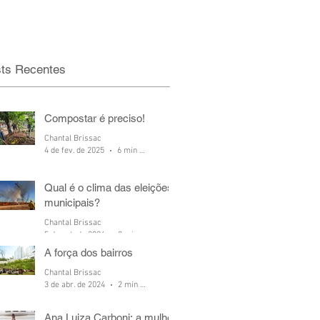
ts Recentes
Compostar é preciso!
Chantal Brissac
4 de fev. de 2025
6 min de leitura
Qual é o clima das eleições
municipais?
Chantal Brissac
5 de out. de 2024
2 min de leitura
A força dos bairros
Chantal Brissac
3 de abr. de 2024
2 min de leitura
Ana Luiza Carboni: a mulher