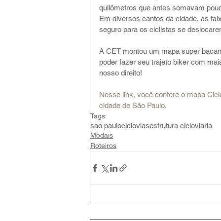
quilômetros que antes somavam pouco
Em diversos cantos da cidade, as fa
seguro para os ciclistas se deslocare
A CET montou um mapa super bacana 
poder fazer seu trajeto biker com mai
nosso direito!
Nesse link, você confere o mapa Ciclo
cidade de São Paulo.
Tags:
sao paulo
ciclovias
estrutura cicloviaria
Modais
Roteiros