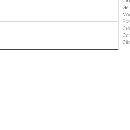
Cid
Gen
Mo
Rot
Crô
Co
Cli