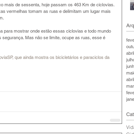
 mais de sessenta, hoje passam os 463 Km de ciclovias. 
ixas vermelhas tomam as ruas e delimitam um lugar mais 
m.
Arq
para mostrar onde estão essas ciclovias e todo mundo 
s segurança. Mas não se limite, ocupe as ruas, esse é 
fev
out
abri
viaSP, que ainda mostra os bicicletários e paraciclos da 
jul
jun
mai
abri
mar
fev
jan
Cat
Vid