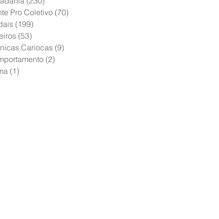
adania
(230)
230 posts
te Pro Coletivo
(70)
70 posts
dais
(199)
199 posts
eiros
(53)
53 posts
nicas Cariocas
(9)
9 posts
mportamento
(2)
2 posts
ma
(1)
1 post