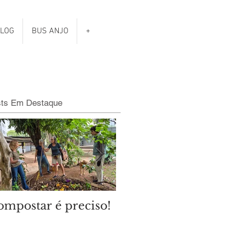
LOG
BUS ANJO
+
sts Em Destaque
ompostar é preciso!
Qual é o clima das
eleições municipais