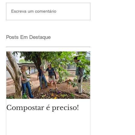
Escreva um comentário
Posts Em Destaque
Compostar é preciso!
Qual é o cli
eleições mun