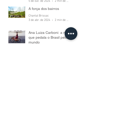
5 de out. de 2024
2 min de leitura
A força dos bairros
Chantal Brissac
3 de abr. de 2024
2 min de leitura
Ana Luiza Carboni: a mulher
que pedala o Brasil pelo
mundo
Denise Silveira
6 de jul. de 2022
5 min de leitura
Arquivo
fevereiro de 2025
outubro de 2024
abril de 2024
julho de 2022
junho de 2022
maio de 2022
abril de 2022
março de 2022