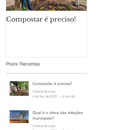
Compostar é preciso!
Qual é o cli
eleições mun
Posts Recentes
Compostar é preciso!
Chantal Brissac
4 de fev. de 2025
6 min de leitura
Qual é o clima das eleições
municipais?
Chantal Brissac