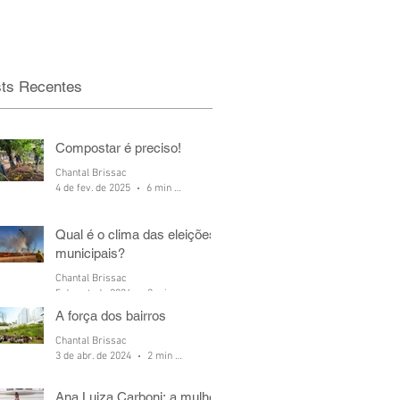
ts Recentes
Compostar é preciso!
Chantal Brissac
4 de fev. de 2025
6 min de leitura
Qual é o clima das eleições
municipais?
Chantal Brissac
5 de out. de 2024
2 min de leitura
A força dos bairros
Chantal Brissac
3 de abr. de 2024
2 min de leitura
Ana Luiza Carboni: a mulher