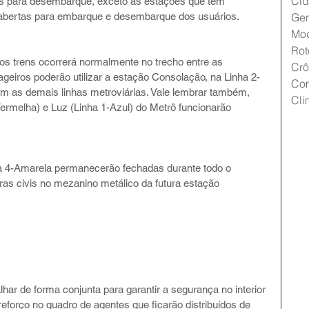
Cid
as para desembarque, exceto as estações que têm 
 abertas para embarque e desembarque dos usuários.
Gen
Mo
Rot
os trens ocorrerá normalmente no trecho entre as 
Crô
geiros poderão utilizar a estação Consolação, na Linha 2-
Co
om as demais linhas metroviárias. Vale lembrar também, 
Cli
ermelha) e Luz (Linha 1-Azul) do Metrô funcionarão 
a 4-Amarela permanecerão fechadas durante todo o 
s civis no mezanino metálico da futura estação 
r de forma conjunta para garantir a segurança no interior 
forço no quadro de agentes que ficarão distribuídos de 