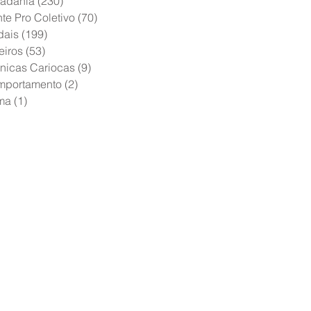
adania
(230)
230 posts
te Pro Coletivo
(70)
70 posts
dais
(199)
199 posts
eiros
(53)
53 posts
nicas Cariocas
(9)
9 posts
mportamento
(2)
2 posts
ma
(1)
1 post