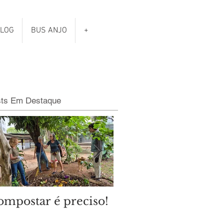
LOG
BUS ANJO
+
sts Em Destaque
ompostar é preciso!
Qual é o clima das
eleições municipais