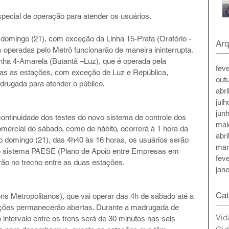
pecial de operação para atender os usuários. 
domingo (21), com exceção da Linha 15-Prata (Oratório -
Arq
s operadas pelo Metrô funcionarão de maneira ininterrupta. 
ha 4-Amarela (Butantã –Luz), que é operada pela 
fev
odas as estações, com exceção de Luz e República, 
out
rugada para atender o público.
abri
jul
jun
continuidade dos testes do novo sistema de controle dos 
mai
mercial do sábado, como de hábito, ocorrerá à 1 hora da 
abri
o domingo (21), das 4h40 às 16 horas, os usuários serão 
mar
do sistema PAESE (Plano de Apoio entre Empresas em 
fev
rão no trecho entre as duas estações.
jan
Cat
 Metropolitanos), que vai operar das 4h de sábado até a 
ações permanecerão abertas. Durante a madrugada de 
Vid
 intervalo entre os trens será de 30 minutos nas seis 