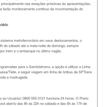
s, principalmente nas estações próximas às apresentações, 
ça farão monitoramento contínuo da movimentação do 
iário
o sistema metroferroviário em seus deslocamentos, o 
14h do sábado até a meia-noite de domingo, sempre 
 por trem e o embarque no último vagão.
rogramadas para o Sambódromo, a opção é utilizar a Linha 
guesa/Tiete, e seguir viagem em linha de ônibus da SPTrans 
e toda a madrugada.
o ao Usuário): 0800 055 0121 funciona 24 horas. O Posto 
ará aberto das 8h às 22h no sábado e das 6h às 17h de 