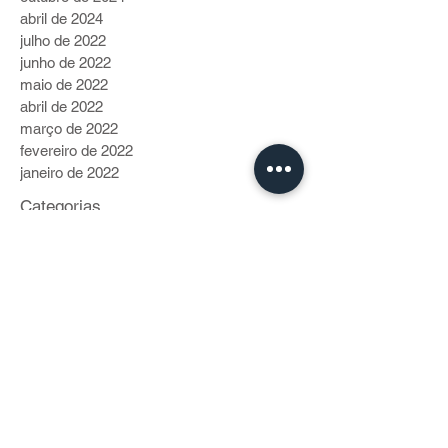
abril de 2024
julho de 2022
junho de 2022
maio de 2022
abril de 2022
março de 2022
fevereiro de 2022
janeiro de 2022
Categorias
Vida de Bike
(40)
40 posts
Cidadania
(230)
230 posts
Gente Pro Coletivo
(70)
70 posts
Modais
(199)
199 posts
Roteiros
(53)
53 posts
Crônicas Cariocas
(9)
9 posts
Comportamento
(2)
2 posts
Clima
(1)
1 post