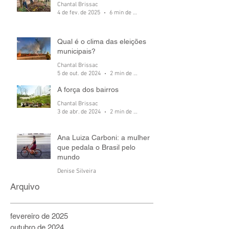
Chantal Brissac
4 de fev. de 2025
6 min de leitura
Qual é o clima das eleições
municipais?
Chantal Brissac
5 de out. de 2024
2 min de leitura
A força dos bairros
Chantal Brissac
3 de abr. de 2024
2 min de leitura
Ana Luiza Carboni: a mulher
que pedala o Brasil pelo
mundo
Denise Silveira
6 de jul. de 2022
5 min de leitura
Arquivo
fevereiro de 2025
outubro de 2024