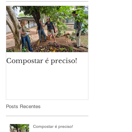
Compostar é preciso!
Qual é o cli
eleições mun
Posts Recentes
Compostar é preciso!