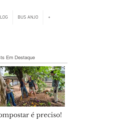
LOG
BUS ANJO
+
sts Em Destaque
ompostar é preciso!
Qual é o clima das
eleições municipais