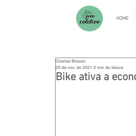
HOME
Chantal Brissac
25 de nov. de 2021
2 min de leitura
Bike ativa a eco