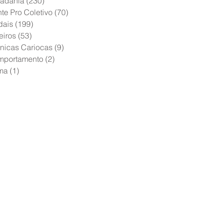
adania
(230)
230 posts
te Pro Coletivo
(70)
70 posts
dais
(199)
199 posts
eiros
(53)
53 posts
nicas Cariocas
(9)
9 posts
mportamento
(2)
2 posts
ma
(1)
1 post