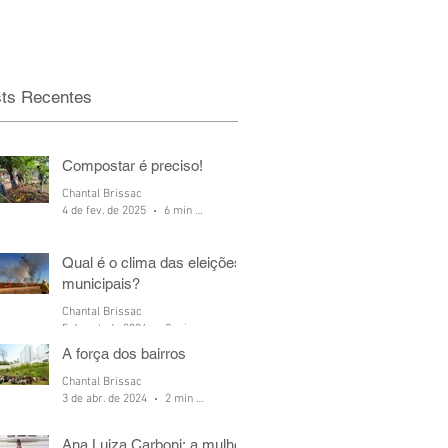
ts Recentes
Compostar é preciso!
Chantal Brissac
4 de fev. de 2025
6 min de leitura
Qual é o clima das eleições
municipais?
Chantal Brissac
5 de out. de 2024
2 min de leitura
A força dos bairros
Chantal Brissac
3 de abr. de 2024
2 min de leitura
Ana Luiza Carboni: a mulher