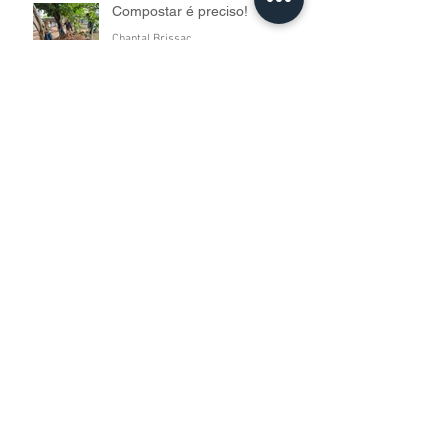
Compostar é preciso!
Chantal Brissac
4 de fev. de 2025
6 min de leitura
Qual é o clima das eleições
municipais?
Chantal Brissac
5 de out. de 2024
2 min de leitura
A força dos bairros
Chantal Brissac
3 de abr. de 2024
2 min de leitura
Ana Luiza Carboni: a mulher
que pedala o Brasil pelo
mundo
Denise Silveira
6 de jul. de 2022
5 min de leitura
Arquivo