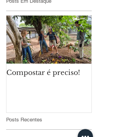
Posts Em Destaque
Compostar é preciso!
Qual é o cli
eleições mun
Posts Recentes