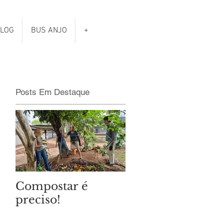
LOG
BUS ANJO
+
Posts Em Destaque
Compostar é
Qual é o clima da
preciso!
eleições
municipais?