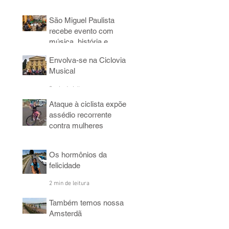
3 min de leitura
São Miguel Paulista
recebe evento com
música, história e
bicicleta
Envolva-se na Ciclovia
5 min de leitura
Musical
3 min de leitura
Ataque à ciclista expõe
assédio recorrente
contra mulheres
4 min de leitura
Os hormônios da
felicidade
2 min de leitura
Também temos nossa
Amsterdã