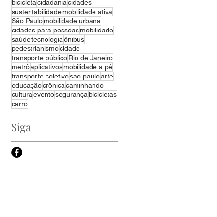
bicicleta
cidadania
cidades
sustentabilidade
mobilidade ativa
São Paulo
mobilidade urbana
cidades para pessoas
mobilidade
saúde
tecnologia
ônibus
pedestrianismo
cidade
transporte público
Rio de Janeiro
metrô
aplicativos
mobilidade a pé
transporte coletivo
sao paulo
arte
educação
crônica
caminhando
cultura
evento
segurança
bicicletas
carro
Siga