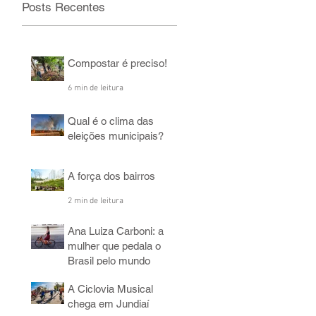
Posts Recentes
Compostar é preciso!
6 min de leitura
Qual é o clima das
eleições municipais?
2 min de leitura
A força dos bairros
2 min de leitura
Ana Luiza Carboni: a
mulher que pedala o
Brasil pelo mundo
5 min de leitura
A Ciclovia Musical
chega em Jundiaí