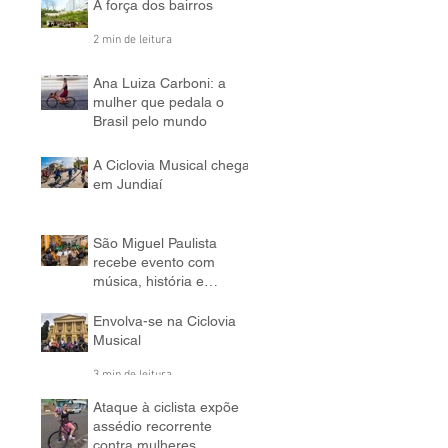
2 min de leitura
A força dos bairros
2 min de leitura
Ana Luiza Carboni: a
mulher que pedala o
Brasil pelo mundo
5 min de leitura
A Ciclovia Musical chega
em Jundiaí
3 min de leitura
São Miguel Paulista
recebe evento com
música, história e
bicicleta
5 min de leitura
Envolva-se na Ciclovia
Musical
3 min de leitura