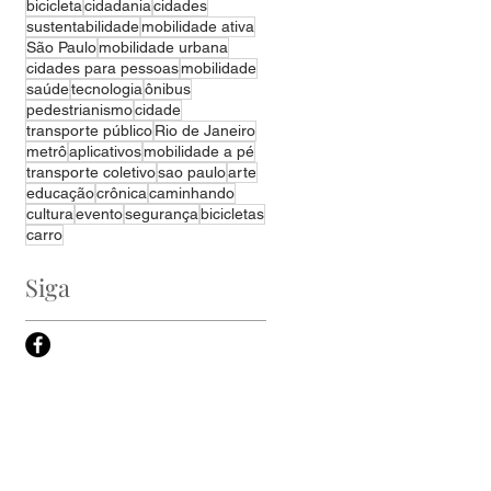
bicicleta
cidadania
cidades
sustentabilidade
mobilidade ativa
São Paulo
mobilidade urbana
cidades para pessoas
mobilidade
saúde
tecnologia
ônibus
pedestrianismo
cidade
transporte público
Rio de Janeiro
metrô
aplicativos
mobilidade a pé
transporte coletivo
sao paulo
arte
educação
crônica
caminhando
cultura
evento
segurança
bicicletas
carro
Siga