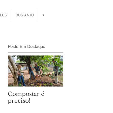
LOG
BUS ANJO
+
Posts Em Destaque
Compostar é
Qual é o clima da
preciso!
eleições
municipais?