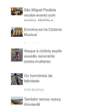
3 min de leitura
São Miguel Paulista
recebe evento com
música, história e
bicicleta
Envolva-se na Ciclovia
5 min de leitura
Musical
3 min de leitura
Ataque à ciclista expõe
assédio recorrente
contra mulheres
4 min de leitura
Os hormônios da
felicidade
2 min de leitura
Também temos nossa
Amsterdã