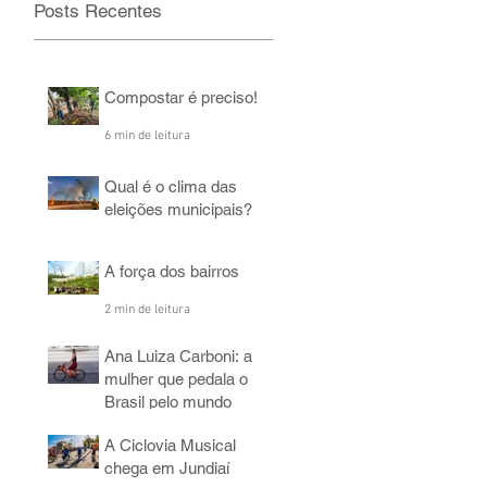
Posts Recentes
Compostar é preciso!
6 min de leitura
Qual é o clima das
eleições municipais?
2 min de leitura
A força dos bairros
2 min de leitura
Ana Luiza Carboni: a
mulher que pedala o
Brasil pelo mundo
5 min de leitura
A Ciclovia Musical
chega em Jundiaí