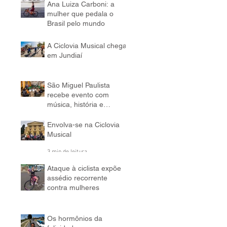
2 min de leitura
Ana Luiza Carboni: a
mulher que pedala o
Brasil pelo mundo
5 min de leitura
A Ciclovia Musical chega
em Jundiaí
3 min de leitura
São Miguel Paulista
recebe evento com
música, história e
bicicleta
5 min de leitura
Envolva-se na Ciclovia
Musical
3 min de leitura
Ataque à ciclista expõe
assédio recorrente
contra mulheres
4 min de leitura