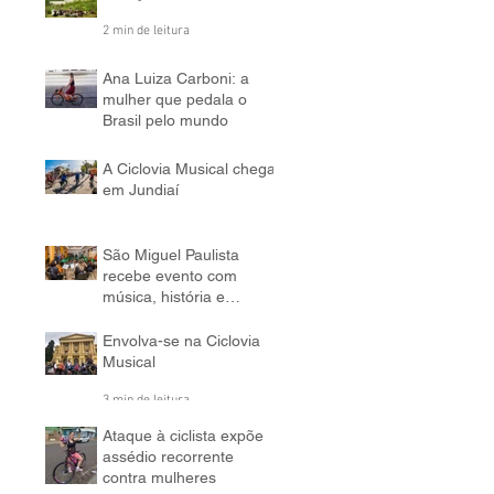
2 min de leitura
A força dos bairros
2 min de leitura
Ana Luiza Carboni: a
mulher que pedala o
Brasil pelo mundo
5 min de leitura
A Ciclovia Musical chega
em Jundiaí
3 min de leitura
São Miguel Paulista
recebe evento com
música, história e
bicicleta
5 min de leitura
Envolva-se na Ciclovia
Musical
3 min de leitura
Ataque à ciclista expõe