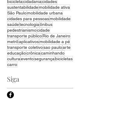
bicicleta
cidadania
cidades
sustentabilidade
mobilidade ativa
São Paulo
mobilidade urbana
cidades para pessoas
mobilidade
saúde
tecnologia
ônibus
pedestrianismo
cidade
transporte público
Rio de Janeiro
metrô
aplicativos
mobilidade a pé
transporte coletivo
sao paulo
arte
educação
crônica
caminhando
cultura
evento
segurança
bicicletas
carro
Siga