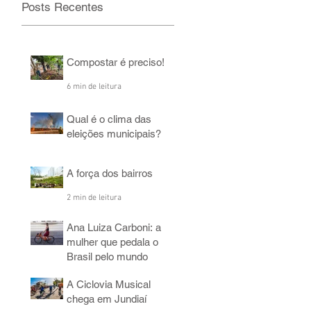
Posts Recentes
Compostar é preciso!
6 min de leitura
Qual é o clima das
eleições municipais?
2 min de leitura
A força dos bairros
2 min de leitura
Ana Luiza Carboni: a
mulher que pedala o
Brasil pelo mundo
5 min de leitura
A Ciclovia Musical
chega em Jundiaí