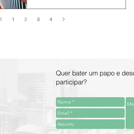
1
2
3
4
Quer bater um papo e des
participar?