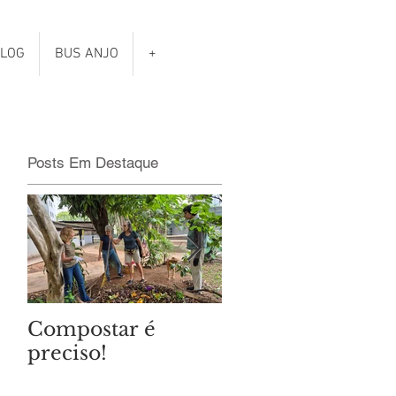
LOG
BUS ANJO
+
Posts Em Destaque
Compostar é
Qual é o clima da
preciso!
eleições
municipais?