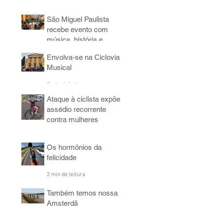
3 min de leitura
São Miguel Paulista
recebe evento com
música, história e
bicicleta
Envolva-se na Ciclovia
5 min de leitura
Musical
3 min de leitura
Ataque à ciclista expõe
assédio recorrente
contra mulheres
4 min de leitura
Os hormônios da
felicidade
2 min de leitura
Também temos nossa
Amsterdã