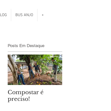
LOG
BUS ANJO
+
Posts Em Destaque
Compostar é
Qual é o clima da
preciso!
eleições
municipais?