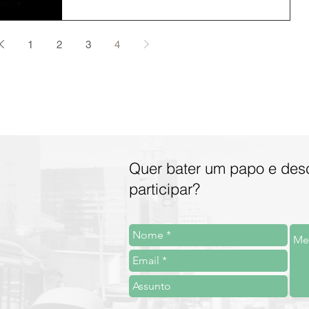
1
2
3
4
Quer bater um papo e des
participar?