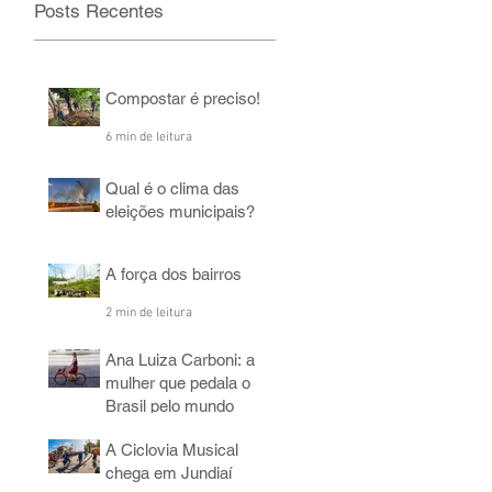
Posts Recentes
Compostar é preciso!
6 min de leitura
Qual é o clima das
eleições municipais?
2 min de leitura
A força dos bairros
2 min de leitura
Ana Luiza Carboni: a
mulher que pedala o
Brasil pelo mundo
5 min de leitura
A Ciclovia Musical
chega em Jundiaí