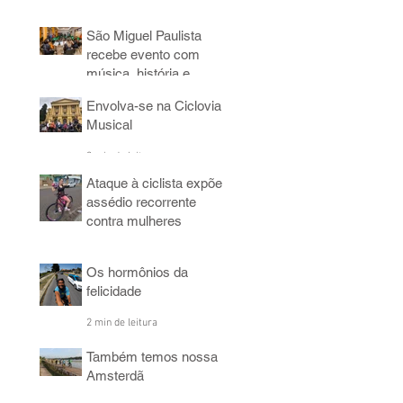
3 min de leitura
São Miguel Paulista
recebe evento com
música, história e
bicicleta
Envolva-se na Ciclovia
5 min de leitura
Musical
3 min de leitura
Ataque à ciclista expõe
assédio recorrente
contra mulheres
4 min de leitura
Os hormônios da
felicidade
2 min de leitura
Também temos nossa
Amsterdã