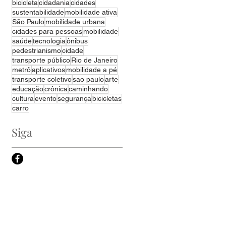
bicicleta
cidadania
cidades
sustentabilidade
mobilidade ativa
São Paulo
mobilidade urbana
cidades para pessoas
mobilidade
saúde
tecnologia
ônibus
pedestrianismo
cidade
transporte público
Rio de Janeiro
metrô
aplicativos
mobilidade a pé
transporte coletivo
sao paulo
arte
educação
crônica
caminhando
cultura
evento
segurança
bicicletas
carro
Siga